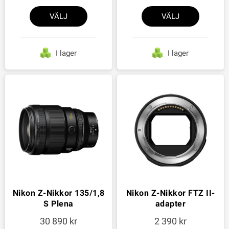
VÄLJ
VÄLJ
I lager
I lager
Nikon Z-Nikkor 135/1,8
Nikon Z-Nikkor FTZ II-
S Plena
adapter
30 890
2 390