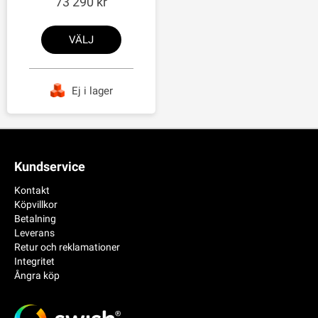
73 290
VÄLJ
Ej i lager
Kundservice
Kontakt
Köpvillkor
Betalning
Leverans
Retur och reklamationer
Integritet
Ångra köp