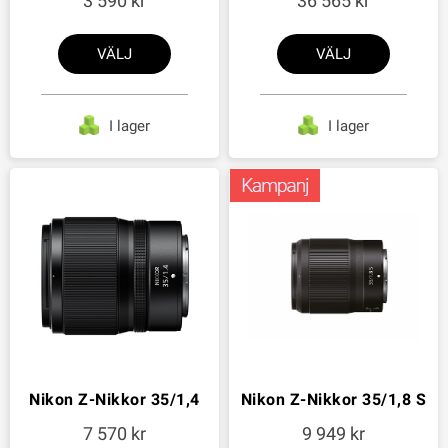
3 590
36 565
VÄLJ
VÄLJ
I lager
I lager
Nikon Z-Nikkor 35/1,4
Nikon Z-Nikkor 35/1,8 S
7 570
9 949