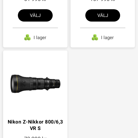
VÄLJ
VÄLJ
I lager
I lager
Nikon Z-Nikkor 800/6,3
VR S