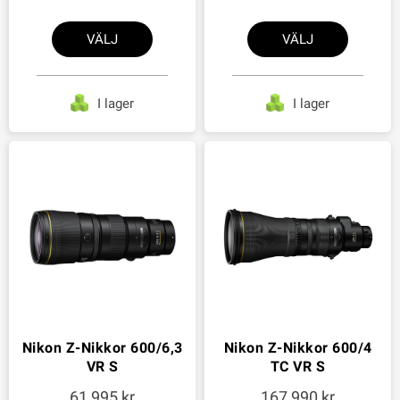
VÄLJ
VÄLJ
I lager
I lager
Nikon Z-Nikkor 600/6,3
Nikon Z-Nikkor 600/4
VR S
TC VR S
61 995
167 990