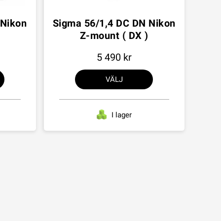
 Nikon
Sigma 56/1,4 DC DN Nikon
Z-mount ( DX )
5 490
VÄLJ
I lager