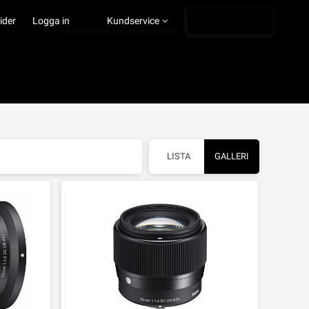
Ångra köp
ider
Logga in
Kundservice
LISTA
GALLERI