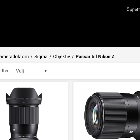
Öppett
ameradoktorn
/
Sigma
/
Objektiv
/
Passar till Nikon Z
efter:
Välj