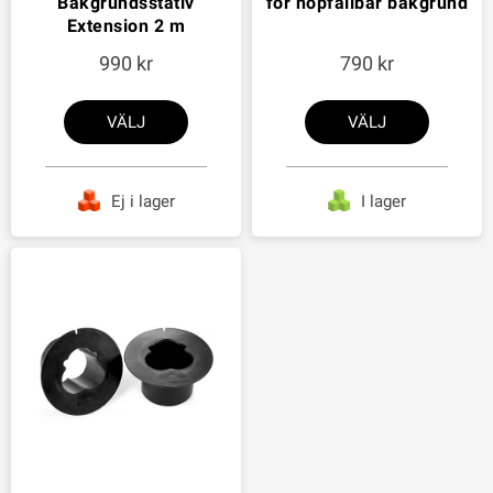
Bakgrundsstativ
för hopfällbar bakgrund
Extension 2 m
990
790
VÄLJ
VÄLJ
Ej i lager
I lager