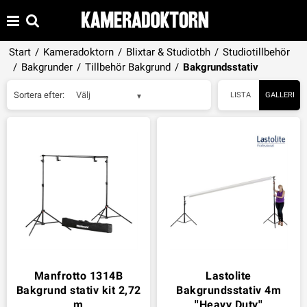
Start
/
Kameradoktorn
/
Blixtar & Studiotbh
/
Studiotillbehör
/
Bakgrunder
/
Tillbehör Bakgrund
/
Bakgrundsstativ
Sortera efter:
Välj
LISTA
GALLERI
Manfrotto 1314B
Lastolite
Bakgrund stativ kit 2,72
Bakgrundsstativ 4m
m
''Heavy Duty''