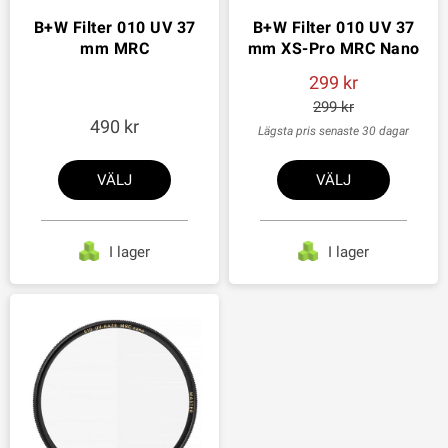
B+W Filter 010 UV 37
B+W Filter 010 UV 37
mm MRC
mm XS-Pro MRC Nano
299
299
490
Lägsta pris senaste 30 dagar
VÄLJ
VÄLJ
I lager
I lager