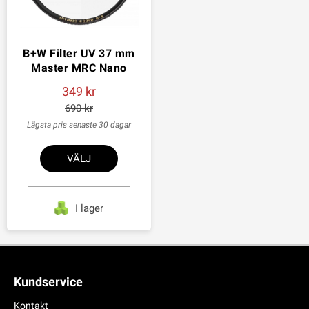
B+W Filter UV 37 mm
Master MRC Nano
349
690
Lägsta pris senaste 30 dagar
VÄLJ
I lager
Kundservice
Kontakt