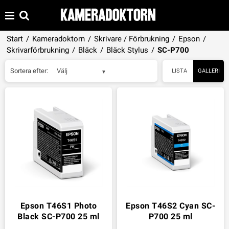
Start
/
Kameradoktorn
/
Skrivare / Förbrukning
/
Epson
/
Skrivarförbrukning
/
Bläck
/
Bläck Stylus
/
SC-P700
Sortera efter:
Välj
LISTA
GALLERI
Epson T46S1 Photo
Epson T46S2 Cyan SC-
Black SC-P700 25 ml
P700 25 ml