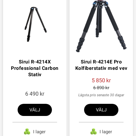
Sirui R-4214X
Sirui R-4214E Pro
Professional Carbon
Kolfiberstativ med vev
Stativ
5 850
6 890
6 490
Lägsta pris senaste 30 dagar
VÄLJ
VÄLJ
I lager
I lager