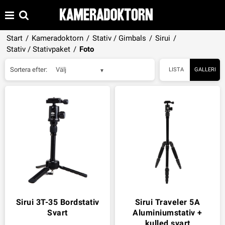
Start
/
Kameradoktorn
/
Stativ / Gimbals
/
Sirui
/
Stativ / Stativpaket
/
Foto
Sortera efter:
Välj
LISTA
GALLERI
Sirui 3T-35 Bordstativ
Sirui Traveler 5A
Svart
Aluminiumstativ +
kulled svart