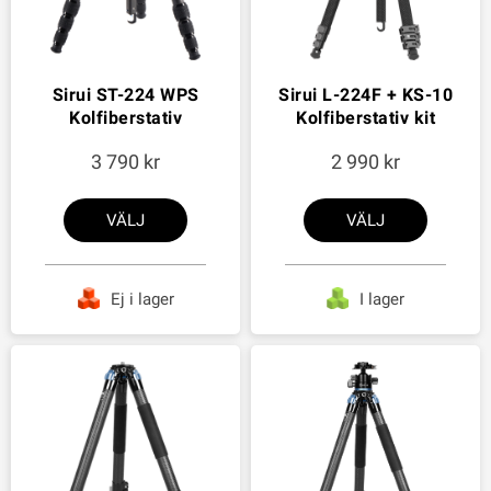
Sirui ST-224 WPS
Sirui L-224F + KS-10
Kolfiberstativ
Kolfiberstativ kit
3 790
2 990
VÄLJ
VÄLJ
Ej i lager
I lager