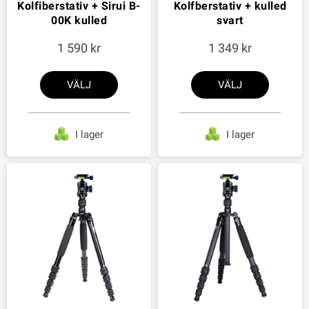
Kolfiberstativ + Sirui B-
Kolfberstativ + kulled
00K kulled
svart
1 590
1 349
VÄLJ
VÄLJ
I lager
I lager