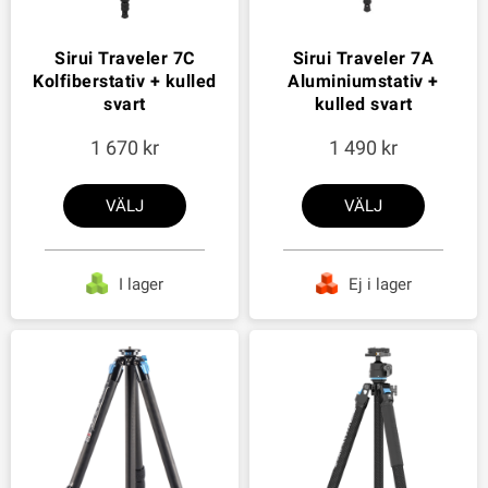
Sirui Traveler 7C
Sirui Traveler 7A
Kolfiberstativ + kulled
Aluminiumstativ +
svart
kulled svart
1 670
1 490
VÄLJ
VÄLJ
I lager
Ej i lager