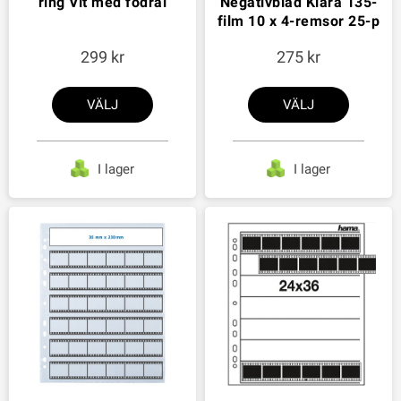
ring Vit med fodral
Negativblad Klara 135-
film 10 x 4-remsor 25-p
299
275
VÄLJ
VÄLJ
I lager
I lager