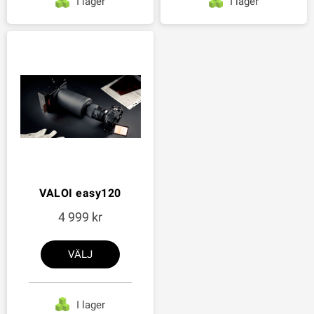
I lager
I lager
VALOI easy120
4 999
VÄLJ
I lager