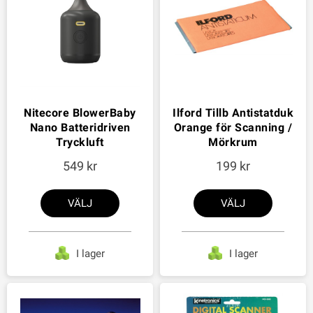
Nitecore BlowerBaby
Ilford Tillb Antistatduk
Nano Batteridriven
Orange för Scanning /
Tryckluft
Mörkrum
549
199
VÄLJ
VÄLJ
I lager
I lager