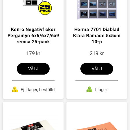
Kenro Negativfickor
Herma 7701 Diablad
Pergamyn 6x6/6x7/6x9
Klara Ramade 5x5cm
remsa 25-pack
10-p
179
219
VÄLJ
VÄLJ
Ej i lager, beställd
I lager