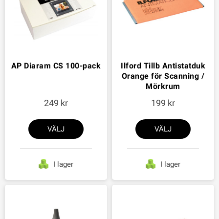
AP Diaram CS 100-pack
Ilford Tillb Antistatduk
Orange för Scanning /
Mörkrum
249
199
VÄLJ
VÄLJ
I lager
I lager