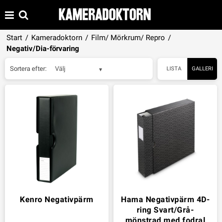
Start
/
Kameradoktorn
/
Film/ Mörkrum/ Repro
/
Negativ/Dia-förvaring
Sortera efter:
Välj
LISTA
GALLERI
Kenro Negativpärm
Hama Negativpärm 4D-
ring Svart/Grå-
mönstrad med fodral