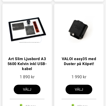
Art Slim Ljusbord A3
VALOI easy35 med
5600 Kelvin inkl USB-
Duster på Köpet!
kabel
1 890
1 990
VÄLJ
VÄLJ