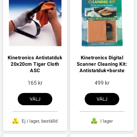
Kinetronics Antistatduk
Kinetronics Digital
20x20cm Tiger Cloth
Scanner Cleaning Kit:
ASC
Antistatduk+borste
165
499
VÄLJ
VÄLJ
Ej i lager, beställd
I lager