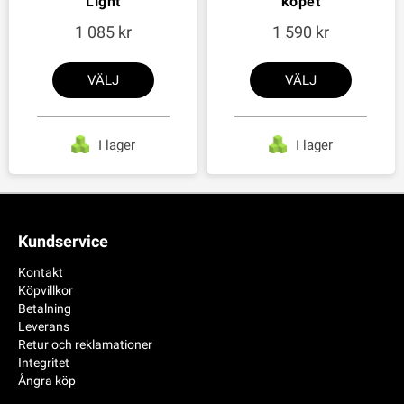
Light
köpet
1 085
1 590
VÄLJ
VÄLJ
I lager
I lager
Kundservice
Kontakt
Köpvillkor
Betalning
Leverans
Retur och reklamationer
Integritet
Ångra köp