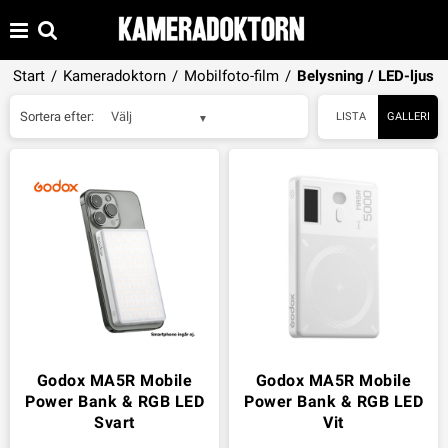
Start
/
Kameradoktorn
/
Mobilfoto-film
/
Belysning / LED-ljus
Sortera efter:
Välj
LISTA
GALLERI
Godox MA5R Mobile
Godox MA5R Mobile
Power Bank & RGB LED
Power Bank & RGB LED
Svart
Vit