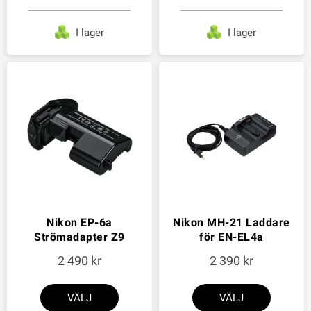
I lager
I lager
Nikon EP-6a
Nikon MH-21 Laddare
Strömadapter Z9
för EN-EL4a
2 490
2 390
VÄLJ
VÄLJ