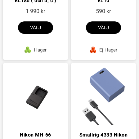
EL18d ( och b, c )
EL10
1 990
590
VÄLJ
VÄLJ
I lager
Ej i lager
Nikon MH-66
Smallrig 4333 Nikon