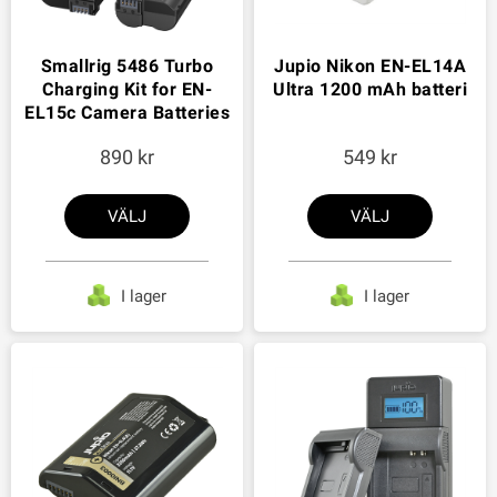
Smallrig 5486 Turbo
Jupio Nikon EN-EL14A
Charging Kit for EN-
Ultra 1200 mAh batteri
EL15c Camera Batteries
890
549
VÄLJ
VÄLJ
I lager
I lager