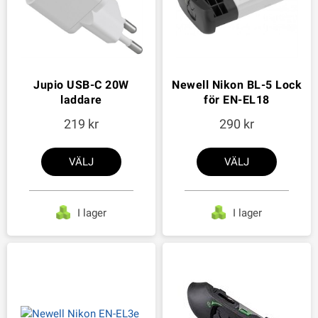
Jupio USB-C 20W
Newell Nikon BL-5 Lock
laddare
för EN-EL18
219
290
VÄLJ
VÄLJ
I lager
I lager