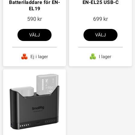
Batteriladdare för EN-
EN-EL25 USB-C
EL19
590
699
VÄLJ
VÄLJ
Ej i lager
I lager