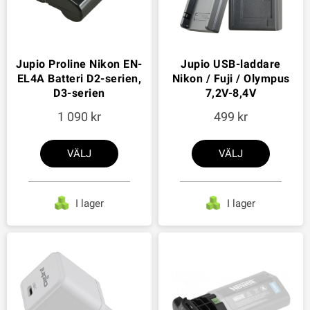
Jupio Proline Nikon EN-
Jupio USB-laddare
EL4A Batteri D2-serien,
Nikon / Fuji / Olympus
D3-serien
7,2V-8,4V
1 090
499
VÄLJ
VÄLJ
I lager
I lager