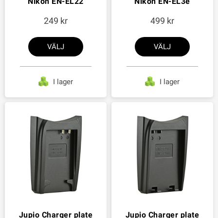
Nikon EN-EL22
Nikon EN-EL3e
249
499
VÄLJ
VÄLJ
I lager
I lager
Jupio Charger plate
Jupio Charger plate