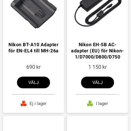
Nikon BT-A10 Adapter
Nikon EH-5B AC-
för EN-EL4 till MH-26a
adapter (EU) för Nikon-
1/D7000/D800/D750
690
1 150
VÄLJ
VÄLJ
Ej i lager
I lager