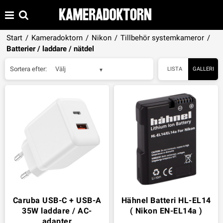
Start
/
Kameradoktorn
/
Nikon
/
Tillbehör systemkameror
/
Batterier / laddare / nätdel
Sortera efter:
Välj
LISTA
GALLERI
Caruba USB-C + USB-A
Hähnel Batteri HL-EL14
35W laddare / AC-
( Nikon EN-EL14a )
adapter