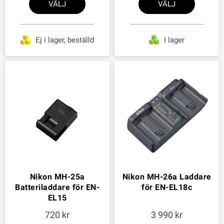
VÄLJ
VÄLJ
Ej i lager, beställd
I lager
Nikon MH-25a
Nikon MH-26a Laddare
Batteriladdare för EN-
för EN-EL18c
EL15
720
3 990