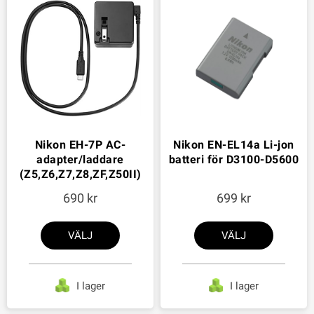
Nikon EH-7P AC-
Nikon EN-EL14a Li-jon
adapter/laddare
batteri för D3100-D5600
(Z5,Z6,Z7,Z8,ZF,Z50II)
690
699
VÄLJ
VÄLJ
I lager
I lager