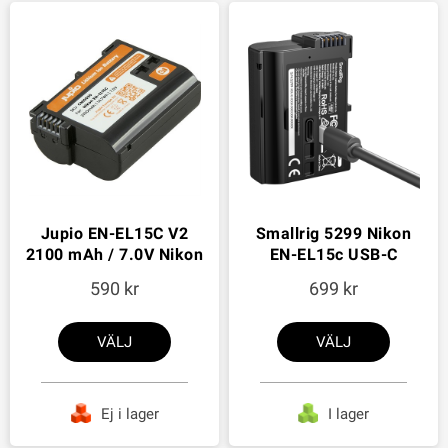
Jupio EN-EL15C V2
Smallrig 5299 Nikon
2100 mAh / 7.0V Nikon
EN-EL15c USB-C
590
699
VÄLJ
VÄLJ
Ej i lager
I lager