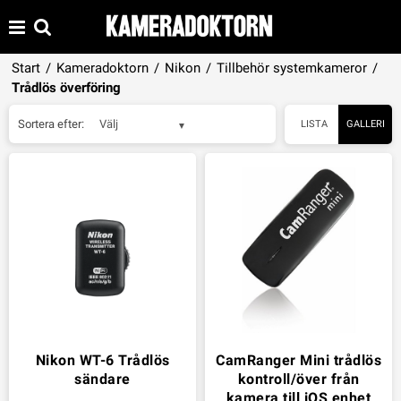
Start
/
Kameradoktorn
/
Nikon
/
Tillbehör systemkameror
/
Trådlös överföring
Sortera efter:
Välj
LISTA
GALLERI
Nikon WT-6 Trådlös
CamRanger Mini trådlös
sändare
kontroll/över från
kamera till iOS enhet