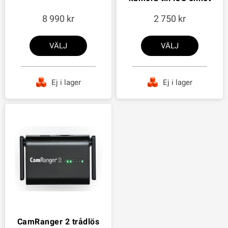
8 990
2 750
VÄLJ
VÄLJ
Ej i lager
Ej i lager
CamRanger 2 trådlös