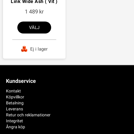
Link Wide Ash ( Vit )
1 489
VÄLJ
Ej i lager
Kundservice
Kontakt
Köpvillkor
Betalning
Leverans
Retur och reklamationer
Integritet
Ångra köp