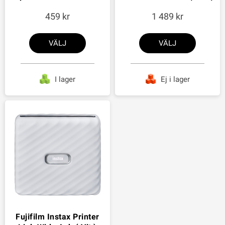
459
1 489
VÄLJ
VÄLJ
I lager
Ej i lager
Fujifilm Instax Printer