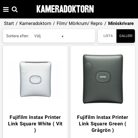
Start
/
Kameradoktorn
/
Film/ Mörkrum/ Repro
/
Miniskrivare
Sortera efter:
Välj
LISTA
GALLERI
Fujifilm Instax Printer
Fujifilm Instax Printer
Link Square White ( Vit
Link Square Green (
)
Grågrön )