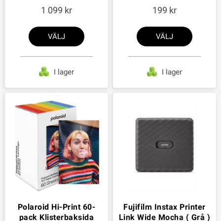
1 099
199
VÄLJ
VÄLJ
I lager
I lager
Polaroid Hi-Print 60-
Fujifilm Instax Printer
pack Klisterbaksida
Link Wide Mocha ( Grå )