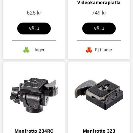
Videokameraplatta
625
749
VÄLJ
VÄLJ
I lager
Ej i lager
Manfrotto 234RC
Manfrotto 323