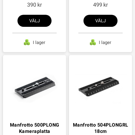
390
499
VÄLJ
VÄLJ
I lager
I lager
Manfrotto 500PLONG
Manfrotto 504PLONGRL
Kameraplatta
18cm