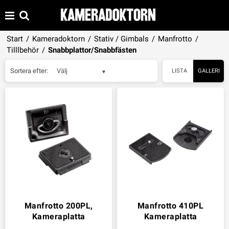
Start
/
Kameradoktorn
/
Stativ / Gimbals
/
Manfrotto
/
Tilllbehör
/
Snabbplattor/Snabbfästen
Sortera efter:
Välj
LISTA
GALLERI
Manfrotto 200PL,
Manfrotto 410PL
Kameraplatta
Kameraplatta