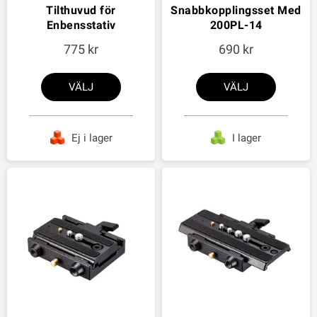
Tilthuvud för
Snabbkopplingsset Med
Enbensstativ
200PL-14
775
690
VÄLJ
VÄLJ
Ej i lager
I lager