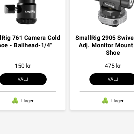
lRig 761 Camera Cold
SmallRig 2905 Swivel
oe - Ballhead-1/4"
Adj. Monitor Mount
Shoe
150
475
VÄLJ
VÄLJ
I lager
I lager