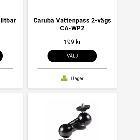
iltbar
Caruba Vattenpass 2-vägs
CA-WP2
199
VÄLJ
I lager