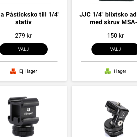
 Påsticksko till 1/4"
JJC 1/4" blixtsko a
stativ
med skruv MSA
279
150
VÄLJ
VÄLJ
Ej i lager
I lager