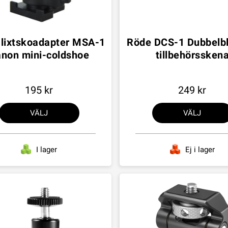
lixtskoadapter MSA-1
Röde DCS-1 Dubbelbl
non mini-coldshoe
tillbehörssken
195
249
VÄLJ
VÄLJ
I lager
Ej i lager