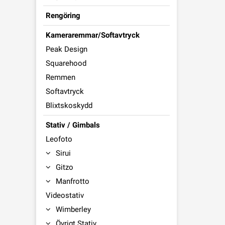
Rengöring
Kameraremmar/Softavtryck
Peak Design
Squarehood
Remmen
Softavtryck
Blixtskoskydd
Stativ / Gimbals
Leofoto
Sirui
Gitzo
Manfrotto
Videostativ
Wimberley
Övrigt Stativ