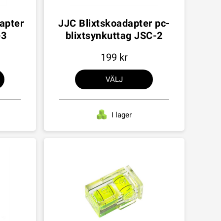
dapter
JJC Blixtskoadapter pc-
-3
blixtsynkuttag JSC-2
199
VÄLJ
I lager