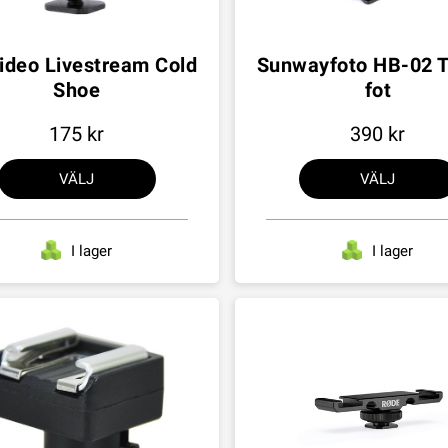
deo Livestream Cold
Sunwayfoto HB-02 T
Shoe
fot
175
390
VÄLJ
VÄLJ
I lager
I lager