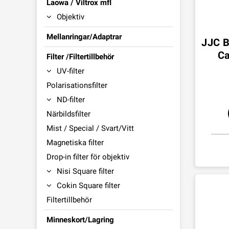
Laowa / Viltrox mfl
Objektiv
Mellanringar/Adaptrar
JJC B
Ca
Filter /Filtertillbehör
UV-filter
Polarisationsfilter
ND-filter
Närbildsfilter
Mist / Special / Svart/Vitt
Magnetiska filter
Drop-in filter för objektiv
Nisi Square filter
Cokin Square filter
Filtertillbehör
Minneskort/Lagring