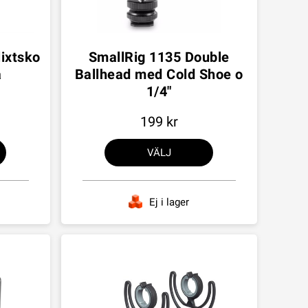
ixtsko
SmallRig 1135 Double
a
Ballhead med Cold Shoe o
1/4"
199
VÄLJ
Ej i lager