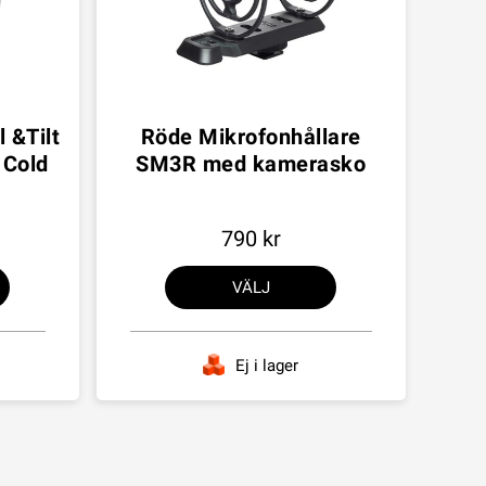
 &Tilt
Röde Mikrofonhållare
 Cold
SM3R med kamerasko
790
VÄLJ
Ej i lager