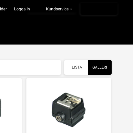
Ångra köp
ider
Logga in
Kundservice
LISTA
GALLERI