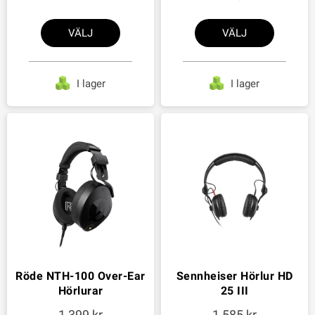
VÄLJ
VÄLJ
I lager
I lager
Röde NTH-100 Over-Ear
Sennheiser Hörlur HD
Hörlurar
25 III
1 399
1 585