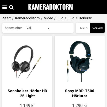
Start
/
Kameradoktorn
/
Video / Ljud
/
Ljud
/
Hörlurar
Sortera efter:
Välj
LISTA
GALLERI
Sennheiser Hörlur HD
Sony MDR-7506
25 Light
Hörlurar
1 149
1 290