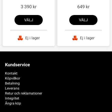
3 390
649
VÄLJ
VÄLJ
Ej i lager
Ej i lager
Kundservice
Kontakt
Köpvillkor
Betalning
Leverans
Retur och reklamationer
Integritet
Ångra köp