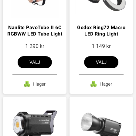
Nanlite PavoTube II 6C
Godox Ring72 Macro
RGBWW LED Tube Light
LED Ring Light
1 290
1 149
VÄLJ
VÄLJ
I lager
I lager