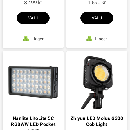
8 499
1 590
VÄLJ
VÄLJ
I lager
I lager
Nanlite LitoLite 5C
Zhiyun LED Molus G300
RGBWW LED Pocket
Cob Light