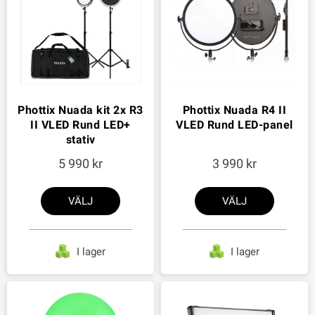
Phottix Nuada kit 2x R3
Phottix Nuada R4 II
II VLED Rund LED+
VLED Rund LED-panel
stativ
5 990
3 990
VÄLJ
VÄLJ
I lager
I lager