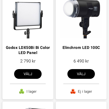
Godox LDX50Bi Bi Color
Elinchrom LED 100C
LED Panel
2 790
6 490
VÄLJ
VÄLJ
I lager
Ej i lager