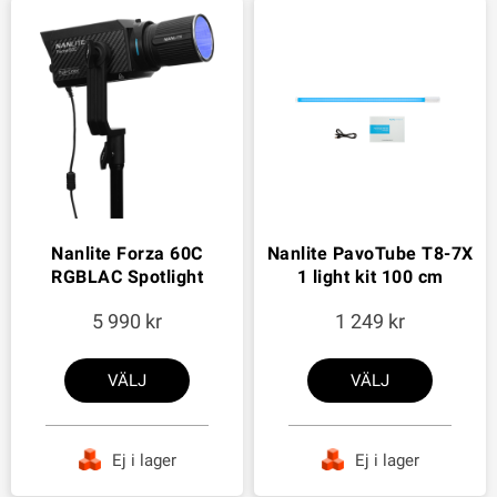
Nanlite Forza 60C
Nanlite PavoTube T8-7X
RGBLAC Spotlight
1 light kit 100 cm
5 990
1 249
VÄLJ
VÄLJ
Ej i lager
Ej i lager