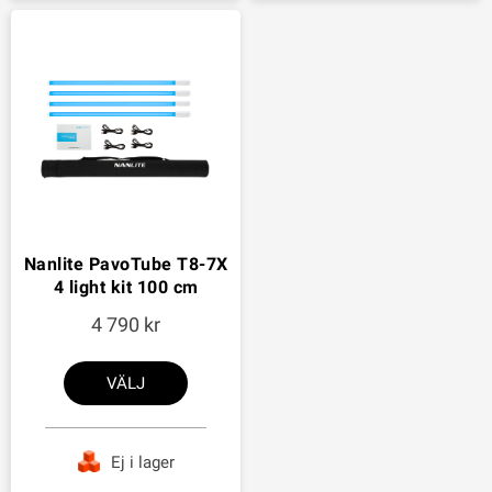
Nanlite PavoTube T8-7X
4 light kit 100 cm
4 790
VÄLJ
Ej i lager