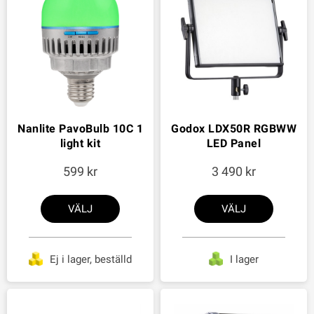
Nanlite PavoBulb 10C 1
Godox LDX50R RGBWW
light kit
LED Panel
599
3 490
VÄLJ
VÄLJ
Ej i lager, beställd
I lager