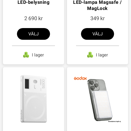
LED-belysning
LED-lampa Magsafe /
MagLock
2 690
349
VÄLJ
VÄLJ
I lager
I lager