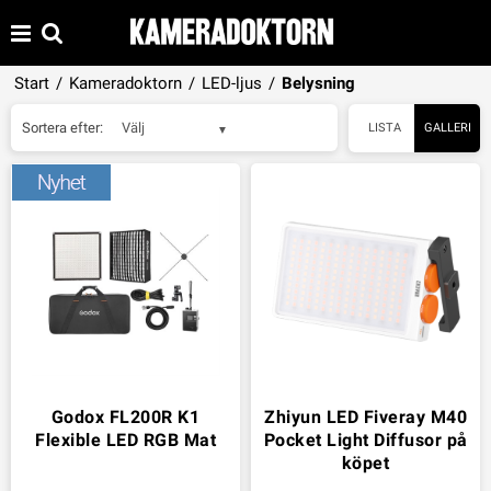
Start
/
Kameradoktorn
/
LED-ljus
/
Belysning
Sortera efter:
Välj
LISTA
GALLERI
Godox FL200R K1
Zhiyun LED Fiveray M40
Flexible LED RGB Mat
Pocket Light Diffusor på
köpet