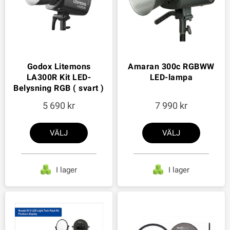
Godox Litemons
Amaran 300c RGBWW
LA300R Kit LED-
LED-lampa
Belysning RGB ( svart )
5 690
7 990
VÄLJ
VÄLJ
I lager
I lager