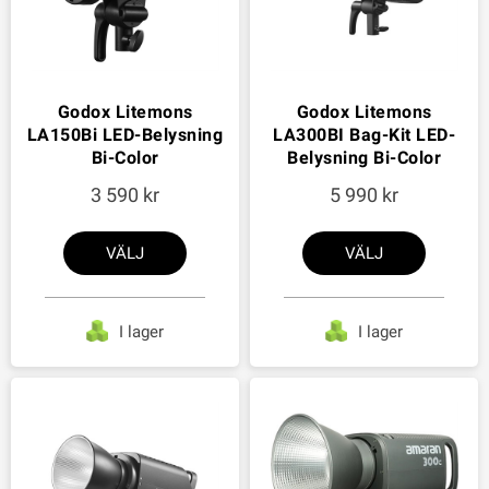
Godox Litemons
Godox Litemons
LA150Bi LED-Belysning
LA300BI Bag-Kit LED-
Bi-Color
Belysning Bi-Color
3 590
5 990
VÄLJ
VÄLJ
I lager
I lager