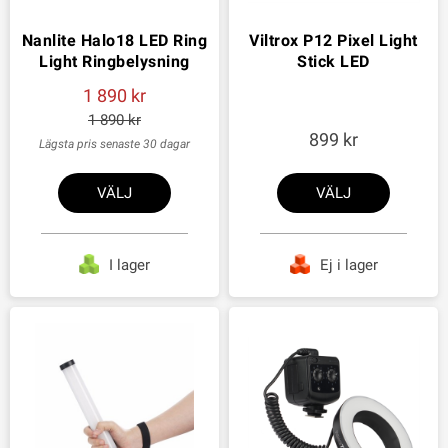
Nanlite Halo18 LED Ring
Viltrox P12 Pixel Light
Light Ringbelysning
Stick LED
1 890
1 890
899
Lägsta pris senaste 30 dagar
VÄLJ
VÄLJ
I lager
Ej i lager