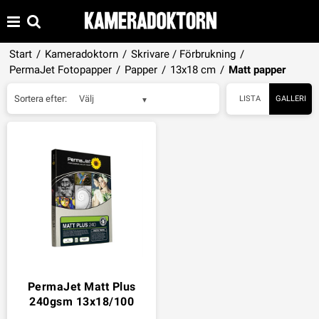
Start
/
Kameradoktorn
/
Skrivare / Förbrukning
/
PermaJet Fotopapper
/
Papper
/
13x18 cm
/
Matt papper
Sortera efter:
Välj
LISTA
GALLERI
PermaJet Matt Plus
240gsm 13x18/100