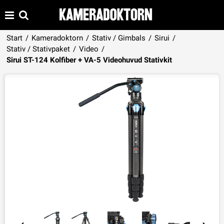
Start
/
Kameradoktorn
/
Stativ / Gimbals
/
Sirui
/
Stativ / Stativpaket
/
Video
/
Produkten har lagts i din varukorg
Sirui ST-124 Kolfiber + VA-5 Videohuvud Stativkit
VISA VARUKORGEN
TILL KASSAN