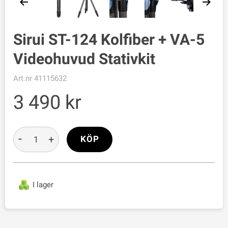
Sirui ST-124 Kolfiber + VA-5
Videohuvud Stativkit
Art.nr
41115632
3 490
-
+
KÖP
I lager