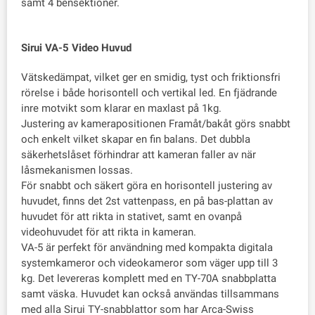
samt 4 bensektioner.
Sirui VA-5 Video Huvud
Vätskedämpat, vilket ger en smidig, tyst och friktionsfri
rörelse i både horisontell och vertikal led. En fjädrande
inre motvikt som klarar en maxlast på 1kg.
Justering av kamerapositionen Framåt/bakåt görs snabbt
och enkelt vilket skapar en fin balans. Det dubbla
säkerhetslåset förhindrar att kameran faller av när
låsmekanismen lossas.
För snabbt och säkert göra en horisontell justering av
huvudet, finns det 2st vattenpass, en på bas-plattan av
huvudet för att rikta in stativet, samt en ovanpå
videohuvudet för att rikta in kameran.
VA-5 är perfekt för användning med kompakta digitala
systemkameror och videokameror som väger upp till 3
kg. Det levereras komplett med en TY-70A snabbplatta
samt väska. Huvudet kan också användas tillsammans
med alla Sirui TY-snabblattor som har Arca-Swiss