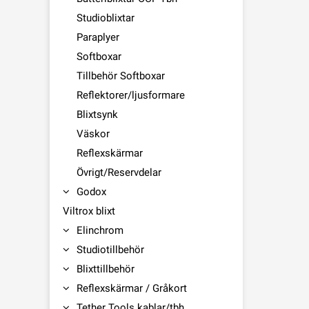
Studioblixtar
Paraplyer
Softboxar
Tillbehör Softboxar
Reflektorer/ljusformare
Blixtsynk
Väskor
Reflexskärmar
Övrigt/Reservdelar
Godox
Viltrox blixt
Elinchrom
Studiotillbehör
Blixttillbehör
Reflexskärmar / Gråkort
Tether Tools kablar/tbh