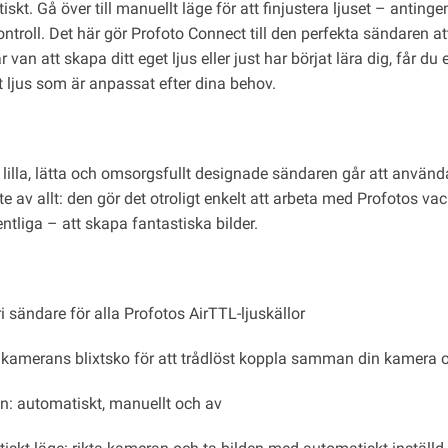
skt. Gå över till manuellt läge för att finjustera ljuset – antin
ontroll. Det här gör Profoto Connect till den perfekta sändaren a
 van att skapa ditt eget ljus eller just har börjat lära dig, får du 
t ljus som är anpassat efter dina behov.
 lilla, lätta och omsorgsfullt designade sändaren går att använd
te av allt: den gör det otroligt enkelt att arbeta med Profotos va
ntliga – att skapa fantastiska bilder.
 sändare för alla Profotos AirTTL-ljuskällor
 kamerans blixtsko för att trådlöst koppla samman din kamera oc
en: automatiskt, manuellt och av