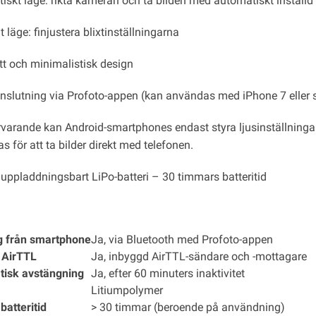
iskt läge: rikta kameran och ta bilden med automatiskt inställd 
 läge: finjustera blixtinställningarna
ätt och minimalistisk design
nslutning via Profoto-appen (kan användas med iPhone 7 eller 
rvarande kan Android-smartphones endast styra ljusinställningarn
 för att ta bilder direkt med telefonen.
 uppladdningsbart LiPo-batteri – 30 timmars batteritid
g från smartphone
Ja, via Bluetooth med Profoto-appen
 AirTTL
Ja, inbyggd AirTTL-sändare och -mottagare
tisk
avstängning
Ja, efter 60 minuters inaktivitet
Litiumpolymer
batteritid
> 30 timmar (beroende på användning)