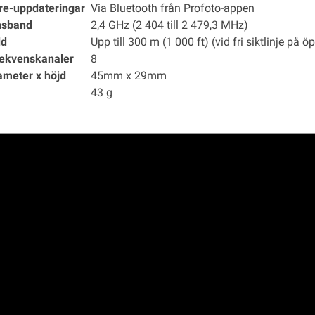
re-uppdateringar
Via Bluetooth från Profoto-appen
nsband
2,4 GHz (2 404 till 2 479,3 MHz)
dd
Upp till 300 m (1 000 ft) (vid fri siktlinje på ö
rekvenskanaler
8
ameter x höjd
45mm x 29mm
43 g