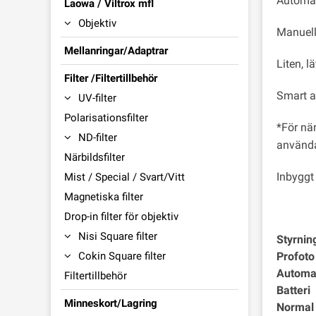
Automat
Laowa / Viltrox mfl
Objektiv
Manuellt
Mellanringar/Adaptrar
Liten, l
Filter /Filtertillbehör
Smart a
UV-filter
Polarisationsfilter
*För nä
ND-filter
användas
Närbildsfilter
Inbyggt
Mist / Special / Svart/Vitt
Magnetiska filter
Drop-in filter för objektiv
Nisi Square filter
Styrnin
Cokin Square filter
Profoto
Automa
Filtertillbehör
Batteri
Minneskort/Lagring
Normal