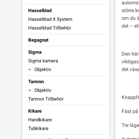
automati
större k
Hasselblad
om du är
Hasselblad X System
det – et
Hasselblad Tillbehör
Begagnat
Sigma
Den här
Sigma kamera
viktigas
det väse
Objektiv
Tamron
Objektiv
Knappfri
Tamron Tillbehör
Kikare
Fäst på
Handkikare
Tre läg
Tubkikare