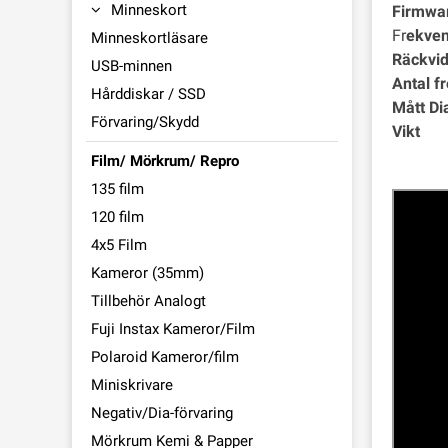
Minneskort
Firmwa
Fr
ekve
Minneskortläsare
Räckvi
USB-minnen
Antal f
Hårddiskar / SSD
Mått Di
Förvaring/Skydd
Vikt
Film/ Mörkrum/ Repro
135 film
120 film
4x5 Film
Kameror (35mm)
Tillbehör Analogt
Fuji Instax Kameror/Film
Polaroid Kameror/film
Miniskrivare
Negativ/Dia-förvaring
Mörkrum Kemi & Papper