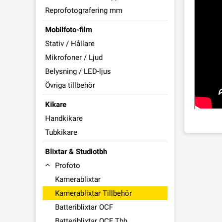
Reprofotografering mm
Mobilfoto-film
Stativ / Hållare
Mikrofoner / Ljud
Belysning / LED-ljus
Övriga tillbehör
Kikare
Handkikare
Tubkikare
Blixtar & Studiotbh
Profoto
Kamerablixtar
Kamerablixtar Tillbehör
Batteriblixtar OCF
Batteriblixtar OCF Tbh