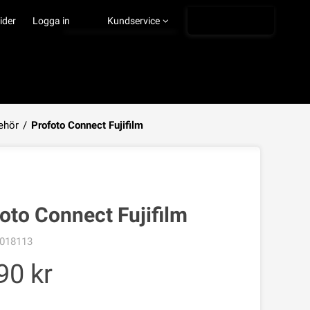
Ångra köp
ider
Logga in
Kundservice
behör
/
Profoto Connect Fujifilm
VISA VARUKORGEN
TILL KASSAN
oto Connect Fujifilm
018113
90