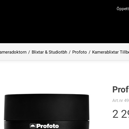
Öppett
ameradoktorn
/
Blixtar & Studiotbh
/
Profoto
/
Kamerablixtar Till
Produkten har lagts i din varukorg
Prof
Art.nr
49
2 2