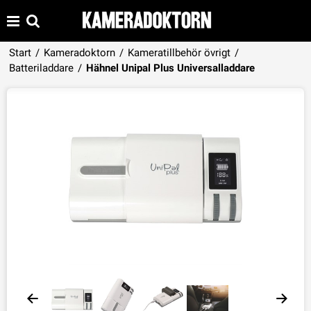
Start
/
Kameradoktorn
/
Kameratillbehör övrigt
/
Produkten har lagts i din varukorg
Batteriladdare
/
Hähnel Unipal Plus Universalladdare
VISA VARUKORGEN
TILL KASSAN