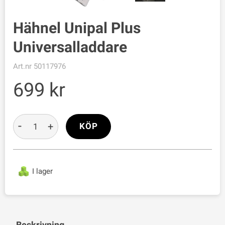
Hähnel Unipal Plus
Universalladdare
Art.nr
50117976
699
-
+
KÖP
I lager
Beskrivning