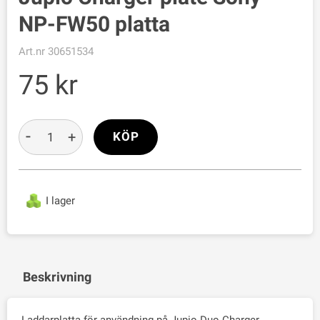
NP-FW50 platta
Art.nr
30651534
75
-
+
KÖP
I lager
Beskrivning