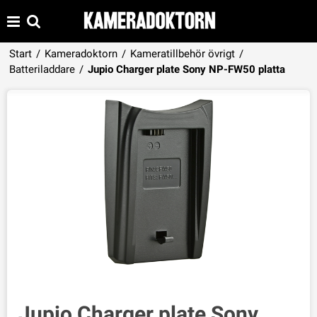
Start
/
Kameradoktorn
/
Kameratillbehör övrigt
/
Produkten har lagts i din varukorg
Batteriladdare
/
Jupio Charger plate Sony NP-FW50 platta
VISA VARUKORGEN
TILL KASSAN
Jupio Charger plate Sony