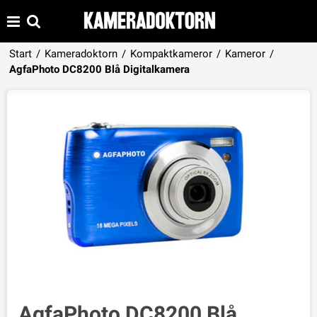
Start
/
Kameradoktorn
/
Kompaktkameror
/
Kameror
/
Produkten har lagts i din varukorg
AgfaPhoto DC8200 Blå Digitalkamera
VISA VARUKORGEN
TILL KASSAN
AgfaPhoto DC8200 Blå