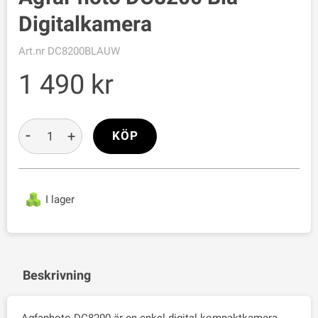
Digitalkamera
Art.nr
DC8200BLAUW
1 490
-
+
KÖP
I lager
Beskrivning