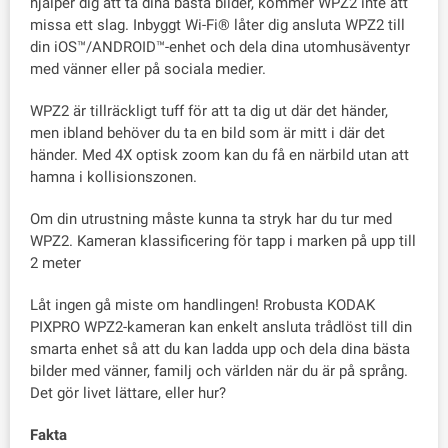
hjälper dig att ta dina bästa bilder, kommer WPZ2 inte att
missa ett slag. Inbyggt Wi-Fi® låter dig ansluta WPZ2 till
din iOS™/ANDROID™-enhet och dela dina utomhusäventyr
med vänner eller på sociala medier.
WPZ2 är tillräckligt tuff för att ta dig ut där det händer,
men ibland behöver du ta en bild som är mitt i där det
händer. Med 4X optisk zoom kan du få en närbild utan att
hamna i kollisionszonen.
Om din utrustning måste kunna ta stryk har du tur med
WPZ2. Kameran klassificering för tapp i marken på upp till
2 meter
Låt ingen gå miste om handlingen! Rrobusta KODAK
PIXPRO WPZ2-kameran kan enkelt ansluta trådlöst till din
smarta enhet så att du kan ladda upp och dela dina bästa
bilder med vänner, familj och världen när du är på språng.
Det gör livet lättare, eller hur?
Fakta