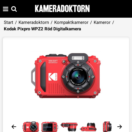
Start
/
Kameradoktorn
/
Kompaktkameror
/
Kameror
/
Produkten har lagts i din varukorg
Kodak Pixpro WPZ2 Röd Digitalkamera
VISA VARUKORGEN
TILL KASSAN