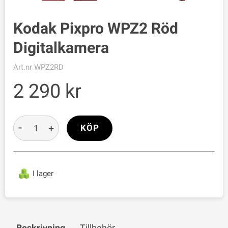
Kodak Pixpro WPZ2 Röd
Digitalkamera
Art.nr
WPZ2RD
2 290
-
+
KÖP
I lager
Beskrivning
Tillbehör