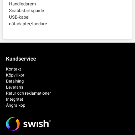
Handledsrem
Snabbstartsguide
USB-kabel
nätadapter/laddare
Kundservice
Kontakt
Köpvillkor
Betalning
Leverans
Retur och reklamationer
Integritet
Ångra köp