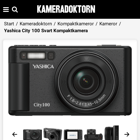
Start
/
Kameradoktorn
/
Kompaktkameror
/
Kameror
/
Produkten har lagts i din varukorg
Yashica City 100 Svart Kompaktkamera
VISA VARUKORGEN
TILL KASSAN