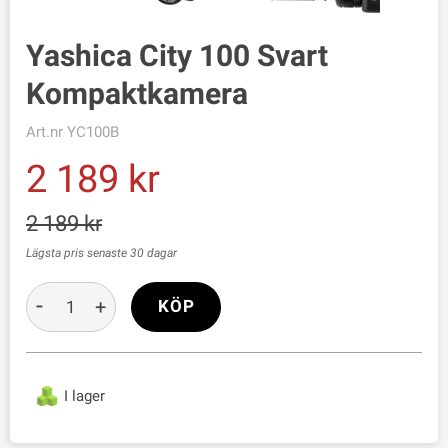
Yashica City 100 Svart
Kompaktkamera
Art.nr
YC100B
2 189
2 189
Lägsta pris senaste 30 dagar
-
+
KÖP
I lager