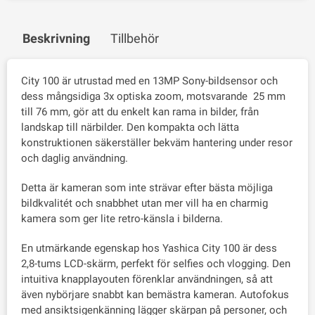
Beskrivning
Tillbehör
City 100 är utrustad med en 13MP Sony-bildsensor och
dess mångsidiga 3x optiska zoom, motsvarande 25 mm
till 76 mm, gör att du enkelt kan rama in bilder, från
landskap till närbilder. Den kompakta och lätta
konstruktionen säkerställer bekväm hantering under resor
och daglig användning.
Detta är kameran som inte strävar efter bästa möjliga
bildkvalitét och snabbhet utan mer vill ha en charmig
kamera som ger lite retro-känsla i bilderna.
En utmärkande egenskap hos Yashica City 100 är dess
2,8-tums LCD-skärm, perfekt för selfies och vlogging. Den
intuitiva knapplayouten förenklar användningen, så att
även nybörjare snabbt kan bemästra kameran. Autofokus
med ansiktsigenkänning lägger skärpan på personer, och