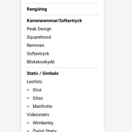
Rengöring
Kameraremmar/Softavtryck
Peak Design
Squarehood
Remmen
Softavtryck
Blixtskoskydd
Stativ / Gimbals
Leofoto
Sirui
Gitzo
Manfrotto
Videostativ
Wimberley
Övrigt Stativ