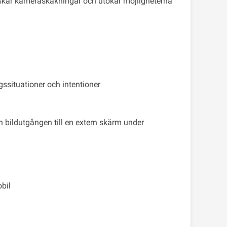
inskar kameraskakningar och utökar möjligheterna
ngssituationer och intentioner
 bildutgången till en extern skärm under
obil