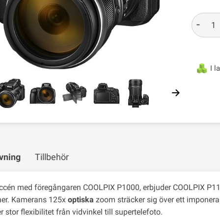
-
I l
vning
Tillbehör
uccén med föregångaren COOLPIX P1000, erbjuder COOLPIX P11
ner. Kamerans 125x
optiska
zoom sträcker sig över ett impone
r stor flexibilitet från vidvinkel till supertelefoto.