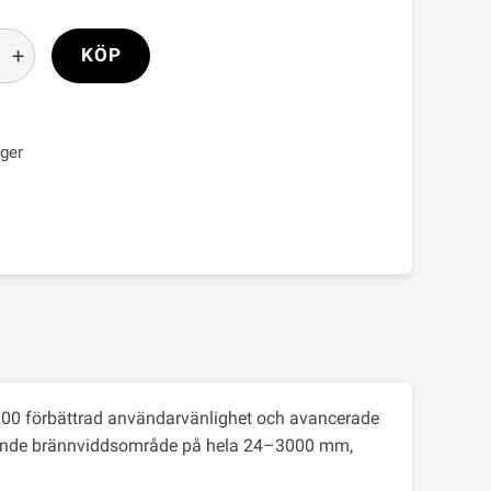
+
KÖP
ager
00 förbättrad användarvänlighet och avancerade
rande brännviddsområde på hela 24–3000 mm,