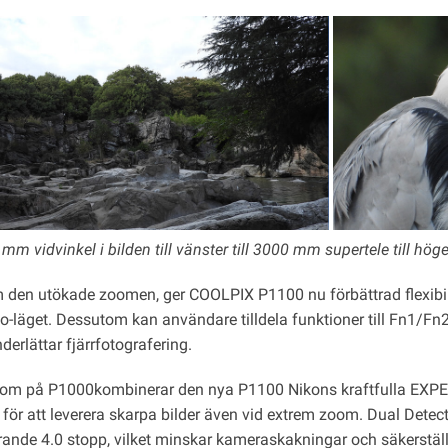
mm vidvinkel i bilden till vänster till 3000 mm supertele till höge
 den utökade zoomen, ger COOLPIX P1100 nu förbättrad flexibil
to-läget. Dessutom kan användare tilldela funktioner till Fn1/Fn
nderlättar fjärrfotografering.
som på P1000kombinerar den nya P1100 Nikons kraftfulla EXPE
 för att leverera skarpa bilder även vid extrem zoom. Dual Detect
ande 4.0 stopp, vilket minskar kameraskakningar och säkerställe