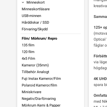
Minneskort
kreativ
Minneskortläsare
USB-minnen
Sammanf
Hårddiskar / SSD
125× op
Förvaring/Skydd
(motsva
Film/ Mörkrum/ Repro
Optical
135 film
fåglar 
120 film
Förbätt
4x5 Film
via läge
Kameror (35mm)
högdagra
Tillbehör Analogt
Fuji Instax Kameror/Film
4K UHD-
spara bi
Polaroid Kameror/film
Miniskrivare
Omfatta
Negativ/Dia-förvaring
med Niko
Mörkrum Kemi & Papper