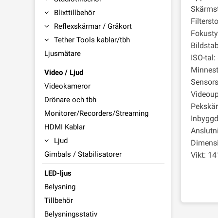
Skärmst
Blixttillbehör
Filterst
Reflexskärmar / Gråkort
Fokusty
Tether Tools kablar/tbh
Bildstab
Ljusmätare
ISO-tal:
Minnest
Video / Ljud
Sensors
Videokameror
Videoup
Drönare och tbh
Pekskär
Monitorer/Recorders/Streaming
Inbyggd 
HDMI Kablar
Anslutn
Ljud
Dimensi
Gimbals / Stabilisatorer
Vikt: 1
LED-ljus
Belysning
Tillbehör
Belysningsstativ