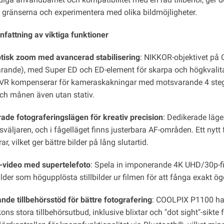
a gränserna och experimentera med olika bildmöjligheter.
attning av viktiga funktioner
tisk zoom med avancerad stabilisering
: NIKKOR-objektivet p
rande), med Super ED och ED-element för skarpa och högkvalita
 VR kompenserar för kameraskakningar med motsvarande 4 steg, vil
och månen även utan stativ.
rade fotograferingslägen för kreativ precision
: Dedikerade läge
sväljaren, och i fågelläget finns justerbara AF-områden. Ett nytt
r, vilket ger bättre bilder på lång slutartid.
video med supertelefoto
: Spela in imponerande 4K UHD/30p-
lder som högupplösta stillbilder ur filmen för att fånga exakt ög
nde tillbehörsstöd för bättre fotografering
: COOLPIX P1100 har
ns stora tillbehörsutbud, inklusive blixtar och "dot sight"-sikte f