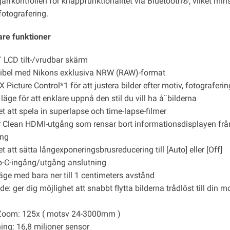
järrkontrollen för knappfunktionalitet via Bluetooth®, vilket m
rfotografering.
gare funktioner
T LCD tilt-/vrudbar skärm
bel med Nikons exklusiva NRW (RAW)-format
Picture Control*1 för att justera bilder efter motiv, fotograferi
 läge för att enklare uppnå den stil du vill ha å¨bilderna
t att spela in superlapse och time-lapse-filmer
r Clean HDMI-utgång som rensar bort informationsdisplayen från
ing
t att sätta långexponeringsbrusreducering till [Auto] eller [Off]
-C-ingång/utgång anslutning
äge med bara ner till 1 centimeters avstånd
e: ger dig möjlighet att snabbt flytta bilderna trådlöst till din m
Zoom: 125x ( motsv 24-3000mm )
ing: 16,8 miljoner sensor