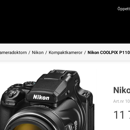
Öppett
ameradoktorn
/
Nikon
/
Kompaktkameror
/
Nikon COOLPIX P11
Produkten har lagts i din varukorg
Nik
Art.nr
10
11 