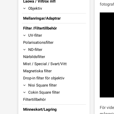
Laowa / Viltrox mfl
fotogra
Objektiv
Mellanringar/Adaptrar
Filter /Filtertillbehör
UV-filter
Polarisationsfilter
ND-filter
Närbildsfilter
Mist / Special / Svart/Vitt
Magnetiska filter
Drop-in filter för objektiv
Nisi Square filter
Cokin Square filter
Filtertillbehör
För vid
Minneskort/Lagring
mångsid