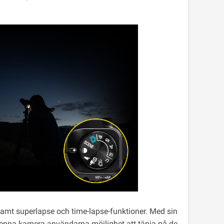
mt superlapse och time-lapse-funktioner. Med sin
denna kamera användarna möjlighet att tänja på de