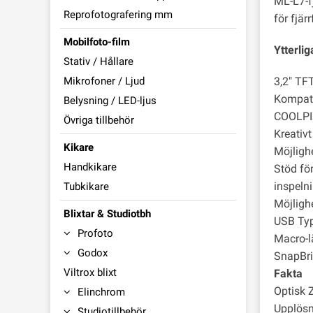
ML-L7-f
Reprofotografering mm
för fjär
Mobilfoto-film
Ytterli
Stativ / Hållare
Mikrofoner / Ljud
3,2" TF
Kompati
Belysning / LED-ljus
COOLPIX 
Övriga tillbehör
Kreativt
Kikare
Möjlighe
Handkikare
Stöd fö
inspeln
Tubkikare
Möjlighe
Blixtar & Studiotbh
USB Typ
Profoto
Macro-l
Godox
SnapBrid
Viltrox blixt
Fakta
Optisk 
Elinchrom
Upplösn
Studiotillbehör