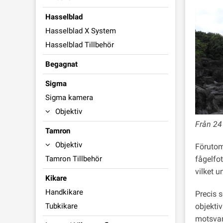
Hasselblad
Hasselblad X System
Hasselblad Tillbehör
Begagnat
Sigma
Sigma kamera
Objektiv
Från 24 
Tamron
Objektiv
Förutom
fågelfo
Tamron Tillbehör
vilket u
Kikare
Handkikare
Precis 
objektiv
Tubkikare
motsvar