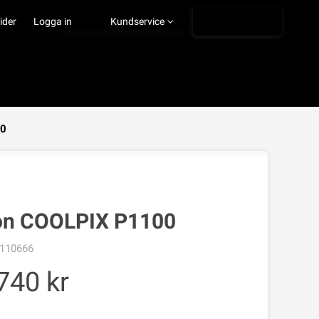
Ångra köp
ider
Logga in
Kundservice
00
VISA VARUKORGEN
TILL KASSAN
on COOLPIX P1100
110666
740