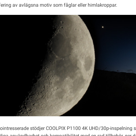
fering av avlägsna motiv som fåglar eller himlakroppar.
eointresserade stödjer COOLPIX P1100 4K UHD/30p-inspelning sa
iga användbarhet och kompatibilitet med en rad tillbehör, ger 