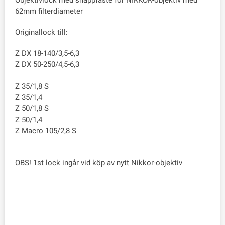
Objektivlock med snäppfäste för NIKKOR-objektiv med
62mm filterdiameter
Originallock till:
Z DX 18-140/3,5-6,3
Z DX 50-250/4,5-6,3
Z 35/1,8 S
Z 35/1,4
Z 50/1,8 S
Z 50/1,4
Z Macro 105/2,8 S
OBS! 1st lock ingår vid köp av nytt Nikkor-objektiv