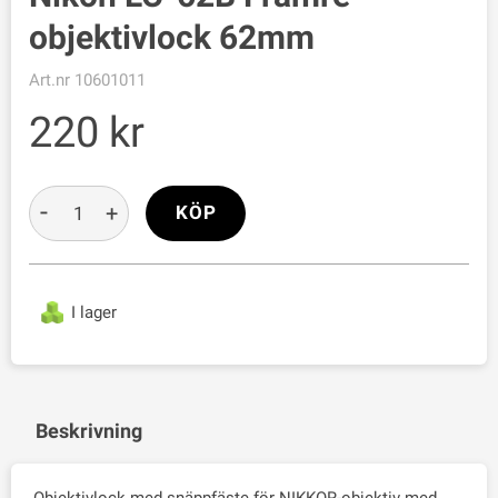
objektivlock 62mm
Art.nr
10601011
220
-
+
KÖP
I lager
Beskrivning