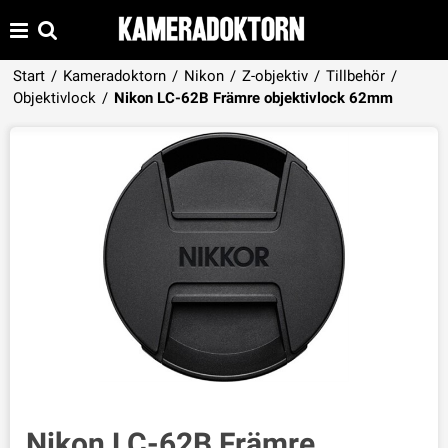
Start
/
Kameradoktorn
/
Nikon
/
Z-objektiv
/
Tillbehör
/
Produkten har lagts i din varukorg
Objektivlock
/
Nikon LC-62B Främre objektivlock 62mm
VISA VARUKORGEN
TILL KASSAN
Nikon LC-62B Främre