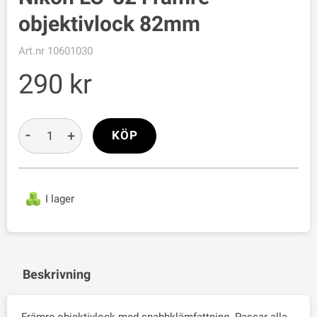
objektivlock 82mm
Art.nr
10601030
290
-
+
KÖP
I lager
Beskrivning