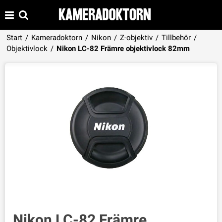
Start
/
Kameradoktorn
/
Nikon
/
Z-objektiv
/
Tillbehör
/
Produkten har lagts i din varukorg
Objektivlock
/
Nikon LC-82 Främre objektivlock 82mm
VISA VARUKORGEN
TILL KASSAN
Nikon LC-82 Främre