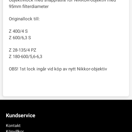
Objektivlock med snäppfäste för NIKKOR-objektiv med
95mm filterdiameter
Originallock till:
Z 400/4 S
Z 600/6,3 S
Z 28-135/4 PZ
Z 180-600/5,6-6,3
OBS! 1st lock ingår vid köp av nytt Nikkor-objektiv
Kundservice
Kontakt
Köpvillkor