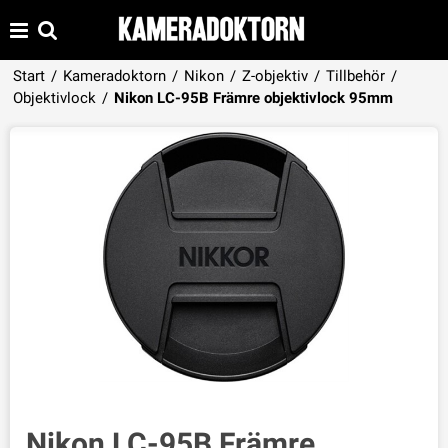
Start
/
Kameradoktorn
/
Nikon
/
Z-objektiv
/
Tillbehör
/
Produkten har lagts i din varukorg
Objektivlock
/
Nikon LC-95B Främre objektivlock 95mm
VISA VARUKORGEN
TILL KASSAN
Nikon LC-95B Främre