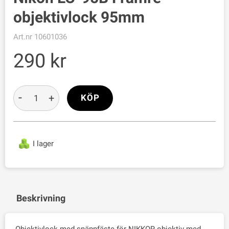
objektivlock 95mm
Art.nr
10601036
290
-
+
KÖP
I lager
Beskrivning