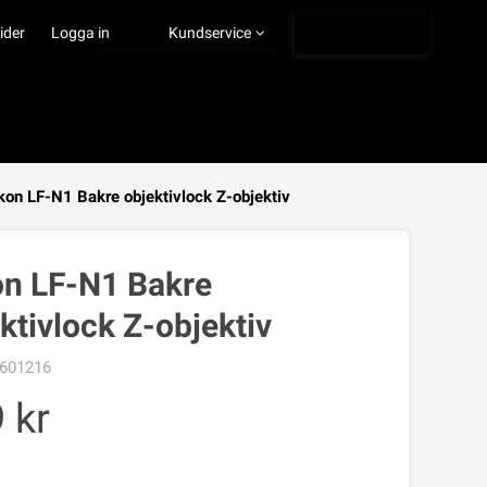
Ångra köp
ider
Logga in
Kundservice
kon LF-N1 Bakre objektivlock Z-objektiv
VISA VARUKORGEN
TILL KASSAN
on LF-N1 Bakre
ktivlock Z-objektiv
601216
9