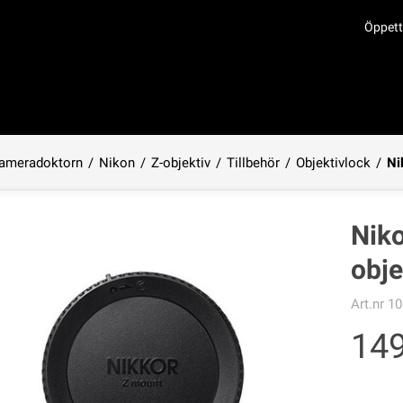
Öppett
ameradoktorn
/
Nikon
/
Z-objektiv
/
Tillbehör
/
Objektivlock
/
Ni
Produkten har lagts i din varukorg
Nik
obje
Art.nr
10
14