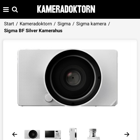
Start
/
Kameradoktorn
/
Sigma
/
Sigma kamera
/
Produkten har lagts i din varukorg
Sigma BF Silver Kamerahus
VISA VARUKORGEN
TILL KASSAN