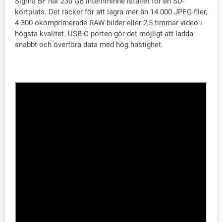
Sigma BF har 230 GB internminne istället för en SD-
kortplats. Det räcker för att lagra mer än 14 000 JPEG-filer,
4 300 okomprimerade RAW-bilder eller 2,5 timmar video i
högsta kvalitet. USB-C-porten gör det möjligt att ladda
snabbt och överföra data med hög hastighet.