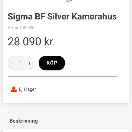
Sigma BF Silver Kamerahus
Art.nr
C47900
28 090
-
+
KÖP
Ej i lager
Beskrivning