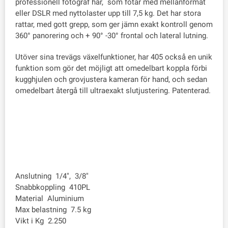
professionell fotograf har, som fotar med mellanformat
eller DSLR med nyttolaster upp till 7,5 kg. Det har stora
rattar, med gott grepp, som ger jämn exakt kontroll genom
360° panorering och + 90° -30° frontal och lateral lutning.
Utöver sina trevägs växelfunktioner, har 405 också en unik
funktion som gör det möjligt att omedelbart koppla förbi
kugghjulen och grovjustera kameran för hand, och sedan
omedelbart återgå till ultraexakt slutjustering. Patenterad.
Anslutning 1/4", 3/8"
Snabbkoppling 410PL
Material Aluminium
Max belastning 7.5 kg
Vikt i Kg 2.250