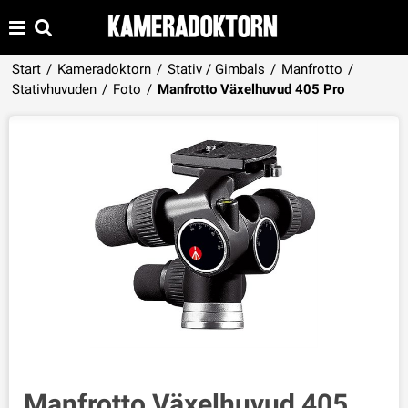
Start
/
Kameradoktorn
/
Stativ / Gimbals
/
Manfrotto
/
Produkten har lagts i din varukorg
Stativhuvuden
/
Foto
/
Manfrotto Växelhuvud 405 Pro
VISA VARUKORGEN
TILL KASSAN
Manfrotto Växelhuvud 405