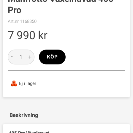
Pro
Art.nr
1168350
7 990
-
+
KÖP
Ej i lager
Beskrivning