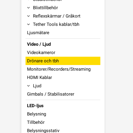
Blixttillbehör
Reflexskärmar / Gråkort
Tether Tools kablar/tbh
Ljusmätare
Video / Ljud
Videokameror
Drönare och tbh
Monitorer/Recorders/Streaming
HDMI Kablar
Ljud
Gimbals / Stabilisatorer
LED-ljus
Belysning
Tillbehör
Belysningsstativ