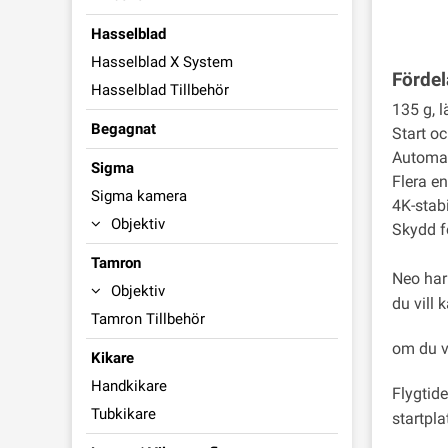
Hasselblad
Hasselblad X System
Fördel
Hasselblad Tillbehör
135 g, l
Begagnat
Start o
Automat
Sigma
Flera en
Sigma kamera
4K-stabi
Objektiv
Skydd fö
Tamron
Neo har 
Objektiv
du vill 
Tamron Tillbehör
om du vi
Kikare
Handkikare
Flygtide
Tubkikare
startpla