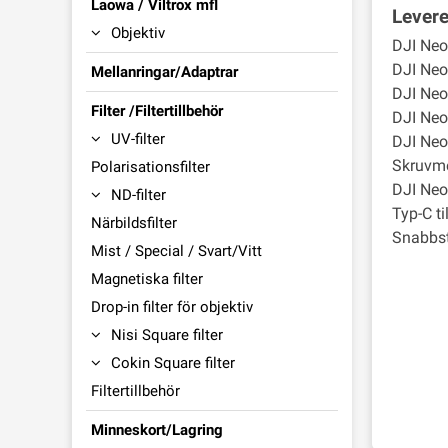
Laowa / Viltrox mfl
Lever
Objektiv
DJI Neo
DJI Neo 
Mellanringar/Adaptrar
DJI Neo
Filter /Filtertillbehör
DJI Neo 
UV-filter
DJI Neo
Skruvme
Polarisationsfilter
DJI Neo
ND-filter
Typ-C ti
Närbildsfilter
Snabbst
Mist / Special / Svart/Vitt
Magnetiska filter
Drop-in filter för objektiv
Nisi Square filter
Cokin Square filter
Filtertillbehör
Minneskort/Lagring