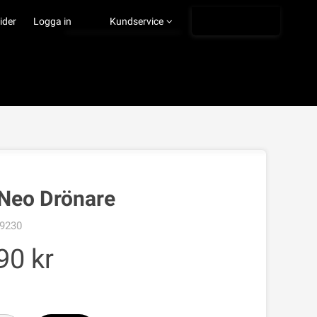
Ångra köp
ider
Logga in
Kundservice
VISA VARUKORGEN
TILL KASSAN
 Neo Drönare
9230
90