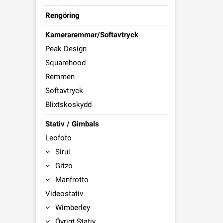
Rengöring
Kameraremmar/Softavtryck
Peak Design
Squarehood
Remmen
Softavtryck
Blixtskoskydd
Stativ / Gimbals
Leofoto
Sirui
Gitzo
Manfrotto
Videostativ
Wimberley
Övrigt Stativ