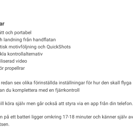
ar
ätt och portabel
ch landning från handflatan
isk motivföljning och QuickShots
kla kontrollalternativ
liserad video
r propellrar
redan sex olika förinställda inställningar för hur den skall fly
kan du komplettera med en fjärrkontroll
ll köra själv men går också att styra via en app från din telefon.
n på ett batteri ligger omkring 17-18 minuter och känner själv av 
tsen.