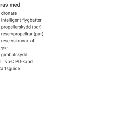
eras med
 drönare
intelligent flygbatteri
 propellerskydd (par)
reservpropellrar (par)
 reservskruvar x4
jsel
 gimbalskydd
ll Typ-C PD-kabel
artsguide