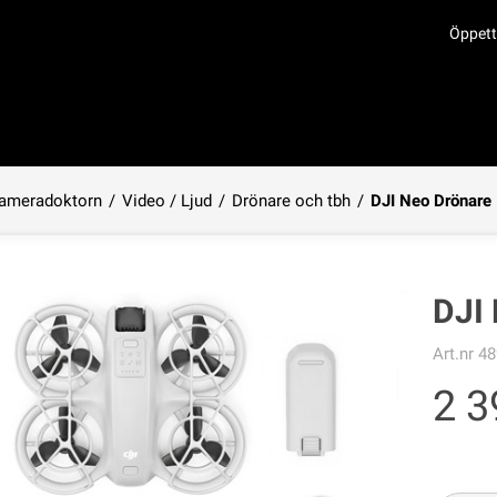
Öppett
ameradoktorn
/
Video / Ljud
/
Drönare och tbh
/
DJI Neo Drönare
Produkten har lagts i din varukorg
DJI
Art.nr
48
2 3