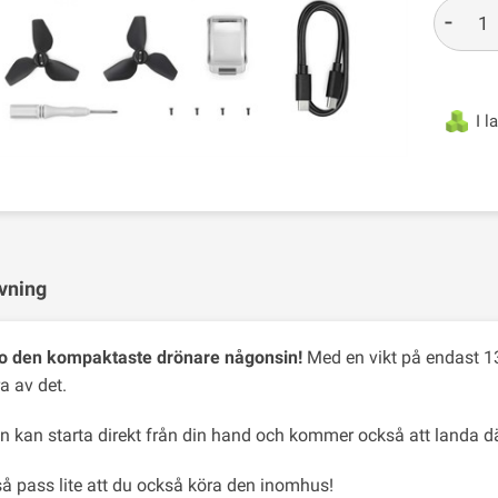
-
I l
vning
o den kompaktaste drönare någonsin!
Med en vikt på endast 13
a av det.
n kan starta direkt från din hand och kommer också att landa där
så pass lite att du också köra den inomhus!