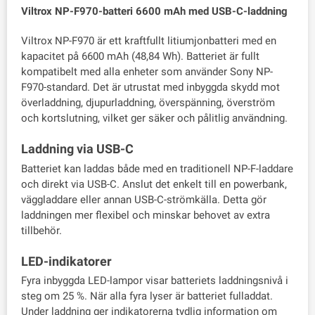
Viltrox NP-F970-batteri 6600 mAh med USB-C-laddning
Viltrox NP-F970 är ett kraftfullt litiumjonbatteri med en
kapacitet på 6600 mAh (48,84 Wh). Batteriet är fullt
kompatibelt med alla enheter som använder Sony NP-
F970-standard. Det är utrustat med inbyggda skydd mot
överladdning, djupurladdning, överspänning, överström
och kortslutning, vilket ger säker och pålitlig användning.
Laddning via USB-C
Batteriet kan laddas både med en traditionell NP-F-laddare
och direkt via USB-C. Anslut det enkelt till en powerbank,
väggladdare eller annan USB-C-strömkälla. Detta gör
laddningen mer flexibel och minskar behovet av extra
tillbehör.
LED-indikatorer
Fyra inbyggda LED-lampor visar batteriets laddningsnivå i
steg om 25 %. När alla fyra lyser är batteriet fulladdat.
Under laddning ger indikatorerna tydlig information om