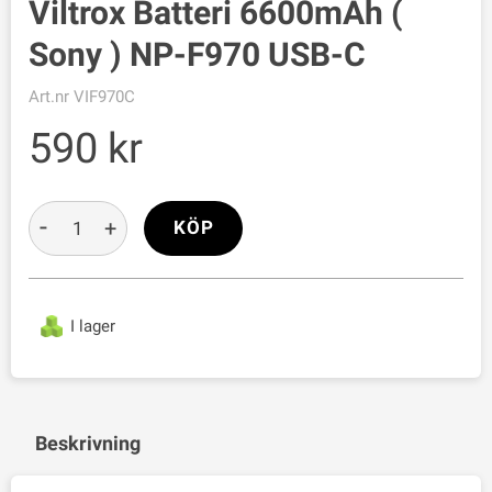
Viltrox Batteri 6600mAh (
Sony ) NP-F970 USB-C
Art.nr
VIF970C
590
-
+
KÖP
I lager
Beskrivning