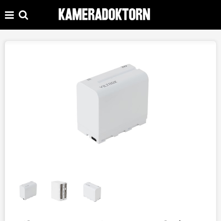
Produkten har lagts i din varukorg
VISA VARUKORGEN
TILL KASSAN