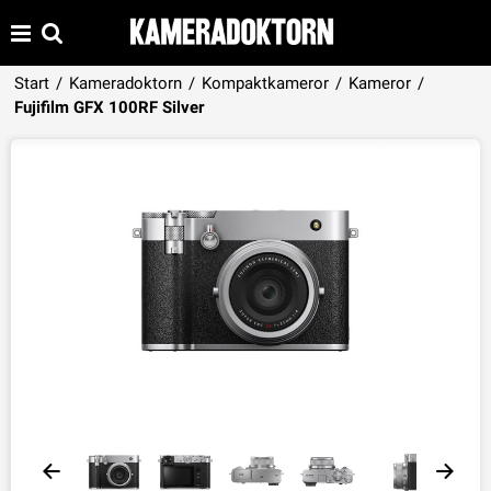
Start
/
Kameradoktorn
/
Kompaktkameror
/
Kameror
/
Produkten har lagts i din varukorg
Fujifilm GFX 100RF Silver
VISA VARUKORGEN
TILL KASSAN