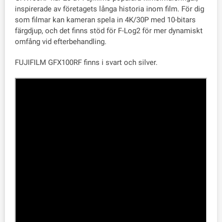
inspirerade av företagets långa historia inom film. För dig
som filmar kan kameran spela in 4K/30P med 10-bitars
färgdjup, och det finns stöd för F-Log2 för mer dynamiskt
omfång vid efterbehandling.
FUJIFILM GFX100RF finns i svart och silver.