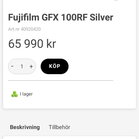
Fujifilm GFX 100RF Silver
Art.nr
40920420
65 990
-
+
KÖP
I lager
Beskrivning
Tillbehör