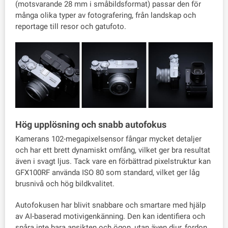
(motsvarande 28 mm i småbildsformat) passar den för
många olika typer av fotografering, från landskap och
reportage till resor och gatufoto.
Hög upplösning och snabb autofokus
Kamerans 102-megapixelsensor fångar mycket detaljer
och har ett brett dynamiskt omfång, vilket ger bra resultat
även i svagt ljus. Tack vare en förbättrad pixelstruktur kan
GFX100RF använda ISO 80 som standard, vilket ger låg
brusnivå och hög bildkvalitet.
Autofokusen har blivit snabbare och smartare med hjälp
av AI-baserad motivigenkänning. Den kan identifiera och
spåra inte bara ansikten och ögon, utan även djur, fordon