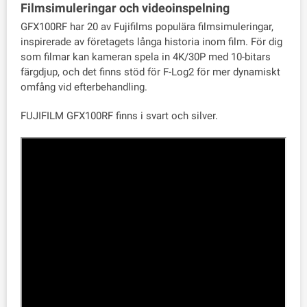
Filmsimuleringar och videoinspelning
GFX100RF har 20 av Fujifilms populära filmsimuleringar,
inspirerade av företagets långa historia inom film. För dig
som filmar kan kameran spela in 4K/30P med 10-bitars
färgdjup, och det finns stöd för F-Log2 för mer dynamiskt
omfång vid efterbehandling.
FUJIFILM GFX100RF finns i svart och silver.