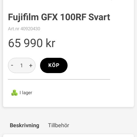
Fujifilm GFX 100RF Svart
Art.nr
40920430
65 990
-
+
KÖP
I lager
Beskrivning
Tillbehör