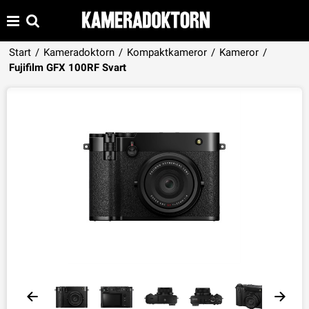
Start
/
Kameradoktorn
/
Kompaktkameror
/
Kameror
/
Produkten har lagts i din varukorg
Fujifilm GFX 100RF Svart
VISA VARUKORGEN
TILL KASSAN