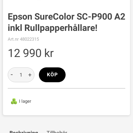
Epson SureColor SC-P900 A2
inkl Rullpapperhållare!
Art.nr
48022315
12 990
-
+
KÖP
I lager
Beskrivning
Tillbehör