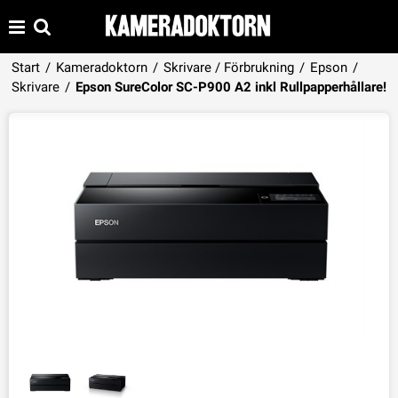
Start
/
Kameradoktorn
/
Skrivare / Förbrukning
/
Epson
/
Produkten har lagts i din varukorg
Skrivare
/
Epson SureColor SC-P900 A2 inkl Rullpapperhållare!
VISA VARUKORGEN
TILL KASSAN