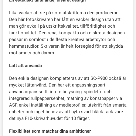
En estetiskt tilltalande, diskret design
Lika vacker att se på som utskrifterna den producerar.
Den här fotoskrivaren har fått en vacker design utan att
man gör avkall på utskriftskvalitet, tillförlitlighet och
funktionalitet. Den rena, kompakta och diskreta designen
passar in sömlöst i de flesta kreativa arbetsytor och
hemmastudior. Skrivaren är helt förseglad för att skydda
mot smuts och damm.
Lätt att använda
Den enkla designen kompletteras av att SC-P900 också är
mycket lättanvänd. Den har ett anpassningsbart
användargränssnitt, intern belysning, spindelfri och
integrerad rullpappersenhet, matning av konstpapper via
ASF, enkel inställning av medieprofiler, utskrift från smarta
enheter och inget behov av att byta svart bläck tack vare
det nya F10-skrivarhuvudet för 10 färger.
Flexibilitet som matchar dina ambitioner