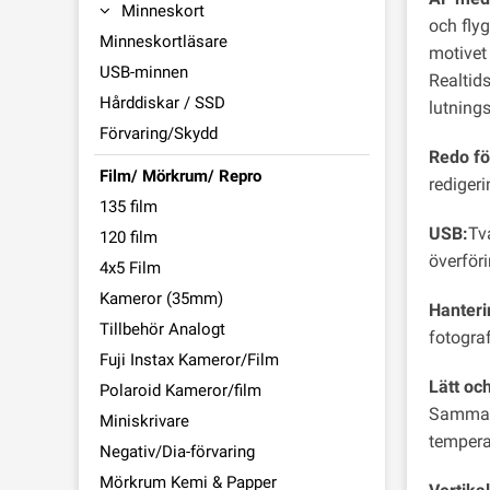
Minneskort
och flyg
Minneskortläsare
motivet 
USB-minnen
Realtid
Hårddiskar / SSD
lutning
Förvaring/Skydd
Redo fö
Film/ Mörkrum/ Repro
rediger
135 film
USB:
Tv
120 film
överföri
4x5 Film
Kameror (35mm)
Hanteri
Tillbehör Analogt
fotograf
Fuji Instax Kameror/Film
Lätt oc
Polaroid Kameror/film
Samma k
Miniskrivare
temperat
Negativ/Dia-förvaring
Mörkrum Kemi & Papper