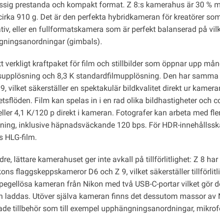
assig prestanda och kompakt format. Z 8:s kamerahus är 30 % 
irka 910 g. Det är den perfekta hybridkameran för kreatörer som 
tiv, eller en fullformatskamera som är perfekt balanserad på vilk
ningsanordningar (gimbals).
tt verkligt kraftpaket för film och stillbilder som öppnar upp m
ldsupplösning och 8,3 K standardfilmupplösning. Den har sam
9, vilket säkerställer en spektakulär bildkvalitet direkt ur kamera
etsflöden. Film kan spelas in i en rad olika bildhastigheter och co
ller 4,1 K/120 p direkt i kameran. Fotografer kan arbeta med flera
gning, inklusive häpnadsväckande 120 bps. För HDR-innehållsska
s HLG-film.
re, lättare kamerahuset ger inte avkall på tillförlitlighet: Z 8 
ns flaggskeppskameror D6 och Z 9, vilket säkerställer tillförlitl
spegellösa kameran från Nikon med två USB-C-portar vilket gör de
 laddas. Utöver själva kameran finns det dessutom massor av NI
de tillbehör som till exempel upphängningsanordningar, mikro