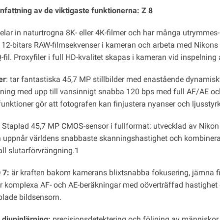
attning av de viktigaste funktionerna: Z 8
pelar in naturtrogna 8K- eller 4K-filmer och har många utrymme
n 12-bitars RAW-filmsekvenser i kameran och arbeta med Nikons 
il. Proxyfiler i full HD-kvalitet skapas i kameran vid inspelnin
er
: tar fantastiska 45,7 MP stillbilder med enastående dynamisk
gning med upp till vansinnigt snabba 120 bps med full AF/AE och
funktioner gör att fotografen kan finjustera nyanser och ljussty
Staplad 45,7 MP CMOS-sensor i fullformat: utvecklad av Nikon f
 uppnår världens snabbaste skanningshastighet och kombineras m
all slutarförvrängning.1
 7:
är kraften bakom kamerans blixtsnabba fokusering, jämna fi
r komplexa AF- och AE-beräkningar med oöverträffad hastighet
plade bildsensorn.
djupinlärning:
precisionsdetektering och följning av människor, hu