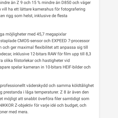
mindre än Z 9 och 15 % mindre än D850 och väger
vill ha ett lättare kamerahus för fotografering
en rigg som helst, inklusive de flesta
ånga möjligheter med 45,7 megapixlar
ma staplade CMOS-sensor och EXPEED 7-processor
n och ger maximal flexibilitet att anpassa sig till
decar, inklusive 12-bitars RAW för film upp till 8,3
 olika filstorlekar och hastigheter vid
pare spelar kameran in 10-bitars HEIF-bilder och
har professionellt väderskydd och samma köldtålighet
ig prestanda i låga temperaturer. Z 8 är även den
t möjligt att snabbt överföra filer samtidigt som
KKOR Z-objektiv för varje idé och budget, och
foner med mera.