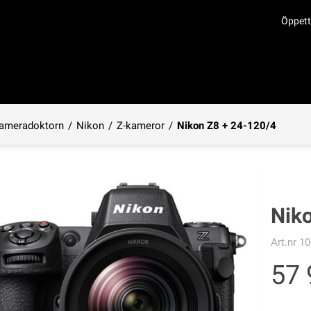
Öppett
ameradoktorn
/
Nikon
/
Z-kameror
/
Nikon Z8 + 24-120/4
Produkten har lagts i din varukorg
Nik
Art.nr
10
57 