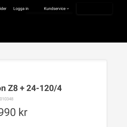
Ångra köp
ider
Logga in
Kundservice
VISA VARUKORGEN
TILL KASSAN
on Z8 + 24-120/4
010348
990