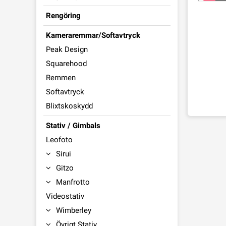
Rengöring
Kameraremmar/Softavtryck
Peak Design
Squarehood
Remmen
Softavtryck
Blixtskoskydd
Stativ / Gimbals
Leofoto
Sirui
Gitzo
Manfrotto
Videostativ
Wimberley
Övrigt Stativ