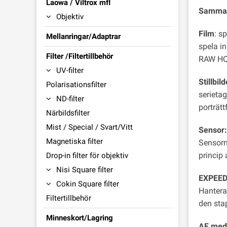
Laowa / Viltrox mfl
Sammanf
Objektiv
Film
: s
Mellanringar/Adaptrar
spela i
Filter /Filtertillbehör
RAW HQ-f
UV-filter
Stillbild
Polarisationsfilter
serieta
ND-filter
porträtt
Närbildsfilter
Mist / Special / Svart/Vitt
Sensor:
Magnetiska filter
Sensorn
princip 
Drop-in filter för objektiv
Nisi Square filter
EXPEED
Cokin Square filter
Hantera
Filtertillbehör
den sta
Minneskort/Lagring
AF med 