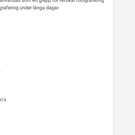
användas som ett grepp för vertikal fotografering
tografering under långa dagar.
)
r/s