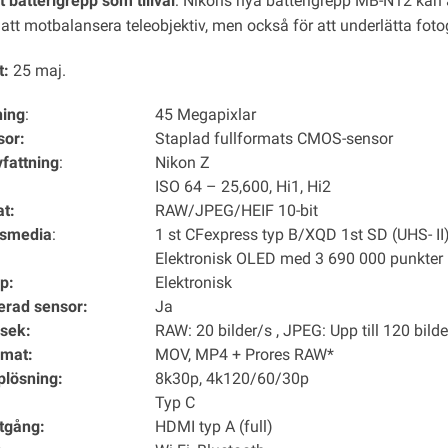
t batterigrepp som tillval
: Nikons nya batterigrepp MB-N12 kan 
r att motbalansera teleobjektiv, men också för att underlätta fo
t:
25 maj.
ning
:
45 Megapixlar
sor:
Staplad fullformats CMOS-sensor
vfattning
:
Nikon Z
ISO 64 – 25,600, Hi1, Hi2
at:
RAW/JPEG/HEIF 10-bit
gsmedia
:
1 st CFexpress typ B/XQD 1st SD (UHS- II
:
Elektronisk OLED med 3 690 000 punkter
p:
Elektronisk
serad sensor:
Ja
 sek:
RAW: 20 bilder/s , JPEG: Upp till 120 bilde
rmat:
MOV, MP4 + Prores RAW*
plösning:
8k30p, 4k120/60/30p
Typ C
tgång:
HDMI typ A (full)