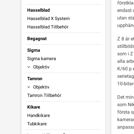
förstkl
endast c
Hasselblad
utan sta
Hasselblad X System
upphäng
Hasselblad Tillbehör
Z 8 är e
Begagnat
stillbi
Sigma
som i Z 
Sigma kamera
alla arb
Objektiv
K/60 p e
serieta
Tamron
10-bitar
Objektiv
Tamron Tillbehör
Det mind
som Niko
Kikare
första 
Handkikare
kameran
Tubkikare
anpassa