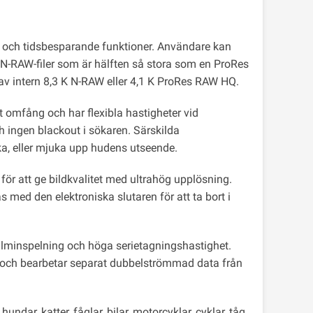
s- och tidsbesparande funktioner. Användare kan
N-RAW-filer som är hälften så stora som en ProRes
g av intern 8,3 K N-RAW eller 4,1 K ProRes RAW HQ.
t omfång och har flexibla hastigheter vid
 ingen blackout i sökaren. Särskilda
rka, eller mjuka upp hudens utseende.
ör att ge bildkvalitet med ultrahög upplösning.
ed den elektroniska slutaren för att ta bort i
lminspelning och höga serietagningshastighet.
 och bearbetar separat dubbelströmmad data från
ndar, katter, fåglar, bilar, motorcyklar, cyklar, tåg