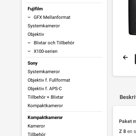
Fujifilm
GFX Mellanformat
Systemkameror
Objektiv
Blixtar och Tillbehör
X100-serien
Sony
Systemkameror
Objektiv f. Fullformat
Objektiv f. APS-C
Beskri
Tillbehör + Blixtar
Kompaktkameror
Kompaktkameror
Paket m
Kameror
Z 8
en s
Tillbehör