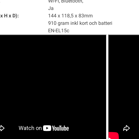
k
Wi-Fi, Bluetooth,
Ja
x H x D):
144 x 118,5 x 83mm
910 gram inkl kort och batteri
EN-EL15c