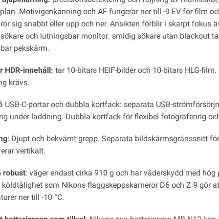
plan. Motivigenkänning och AF fungerar ner till -9 EV för film oc
rör sig snabbt eller upp och ner. Ansikten förblir i skarpt foku
ssökare och lutningsbar monitor: smidig sökare utan blackout tac
sbar pekskärm.
r HDR-innehåll:
tar 10-bitars HEIF-bilder och 10-bitars HLG-film
ing krävs.
å USB-C-portar och dubbla kortfack: separata USB-strömförsörj
ng under laddning. Dubbla kortfack för flexibel fotografering oc
ng
: Djupt och bekvämt grepp. Separata bildskärmsgränssnitt för f
erar vertikalt.
h robust
: väger endast cirka 910 g och har väderskydd med hög
öldtålighet som Nikons flaggskeppskameror D6 och Z 9 gör att k
urer ner till -10 °C.