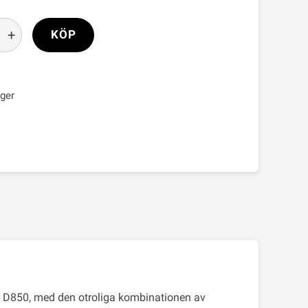
+
KÖP
ager
till D850, med den otroliga kombinationen av